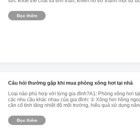
sức khỏe thể chất và tinh thần, khiến nó trở thành một sự bổ 
Đọc thêm
Câu hỏi thường gặp khi mua phòng xông hơi tại nhà
Loại nào phù hợp với từng gia đình?A1: Phòng xông hơi tại
các nhu cầu khác nhau của gia đình: ① Xông hơi hồng ngoạ
cần cố tình tăng nhiệt độ môi trường, hiệu quả sử dụng năn
Đọc thêm