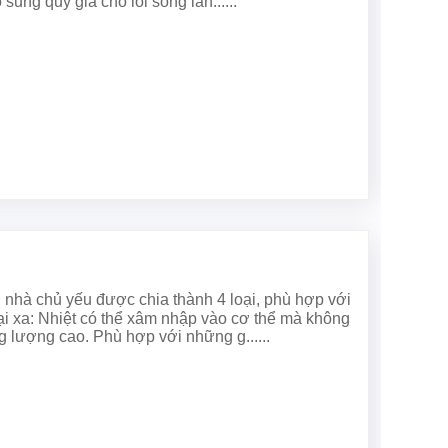
sung quý giá cho lối sống làn......
 nhà chủ yếu được chia thành 4 loại, phù hợp với
i xa: Nhiệt có thể xâm nhập vào cơ thể mà không
g lượng cao. Phù hợp với những g......