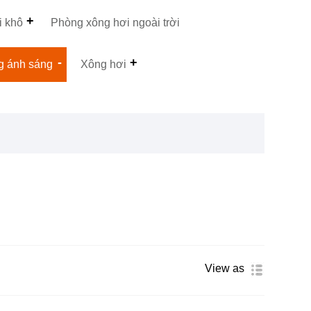
i khô
Phòng xông hơi ngoài trời
g ánh sáng
Xông hơi
View as