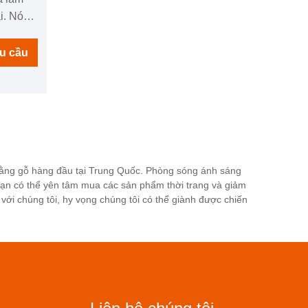
i. Nó
thông
 thúc
u cầu
ồ hôi
ỏe tiềm
ện lưu
nh hình,
 đồng
miễn
ơi
ằng gỗ hàng đầu tại Trung Quốc. Phòng sóng ánh sáng
Bạn có thể yên tâm mua các sản phẩm thời trang và giảm
hơi mồ
ới chúng tôi, hy vọng chúng tôi có thể giành được chiến
điểm
hấp, tạo
y cả ở
hể đổ mồ
trải
oải mái.