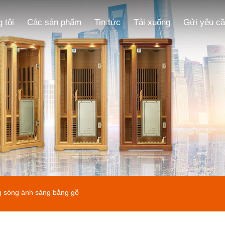
 tôi
Các sản phẩm
Tin tức
Tải xuống
Gửi yêu c
 sóng ánh sáng bằng gỗ