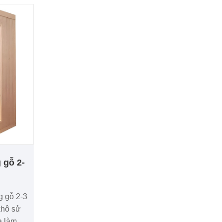
 gỗ 2-
 gỗ 2-3
khô sử
a làm